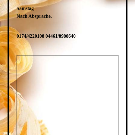
Samstag
Nach Absprache.
0174/4220108 04461/8988640