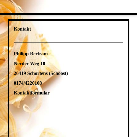
Kontakt
Philipp Bertram
Nerder Weg 10
26419 Schortens (Schoost)
0174/4220108
Kontaktformular